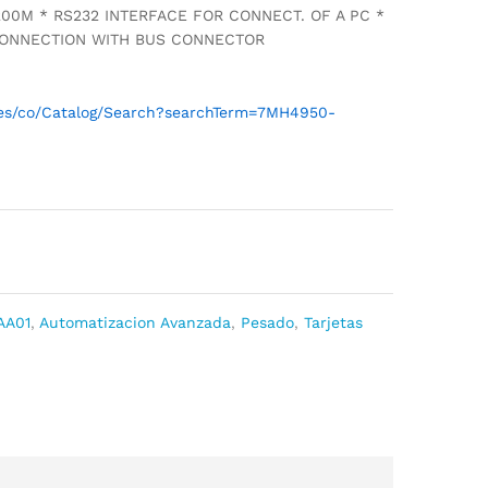
200M * RS232 INTERFACE FOR CONNECT. OF A PC *
 CONNECTION WITH BUS CONNECTOR
l/es/co/Catalog/Search?searchTerm=7MH4950-
AA01
,
Automatizacion Avanzada
,
Pesado
,
Tarjetas