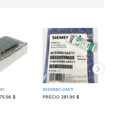
61
6ES5980-0AE11
6ES5816-
075.56
$
PRECIO
281.95
$
PRECIO