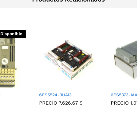
 Disponible
1
6ES5524-3UA13
6ES5373-1AA
PRECIO
7,626.67
$
PRECIO
1,