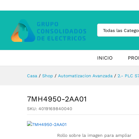
Todas las Catego
INICIO
PRO
Casa
/
Shop
/
Automatizacion Avanzada
/
2.- PLC S
7MH4950-2AA01
SKU:
4019169840040
Rollo sobre la imagen para ampliar