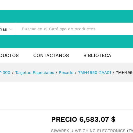
rías
DUCTOS
CONTÁCTANOS
BIBLIOTECA
7-300
/
Tarjetas Especiales
/
Pesado
/
7MH4950-2AA01
/
7MH495
PRECIO
6,583.07
$
SIWAREX U WEIGHING ELECTRONICS (