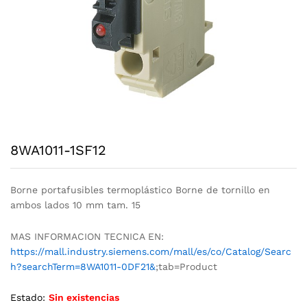
8WA1011-1SF12
Borne portafusibles termoplástico Borne de tornillo en
ambos lados 10 mm tam. 15
MAS INFORMACION TECNICA EN:
https://mall.industry.siemens.com/mall/es/co/Catalog/Searc
h?searchTerm=8WA1011-0DF21&
;tab=Product
Estado:
Sin existencias