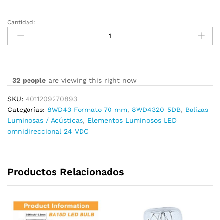
Cantidad:
8WD4320-
5DB
cantidad
32
people
are viewing this right now
SKU:
4011209270893
Categorías:
8WD43 Formato 70 mm
,
8WD4320-5DB
,
Balizas
Luminosas / Acústicas
,
Elementos Luminosos LED
omnidireccional 24 VDC
Productos Relacionados