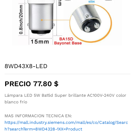
8WD43X8-LED
PRECIO
77.80
$
Lámpara LED 5W Ba15d Super brillante AC100V-240V color
blanco frío
MAS INFORMACION TECNICA EN:
https://mall.industry.siemens.com/mall/es/co/Catalog/Searc
h?searchTerm=8WD4328-1XX=Product