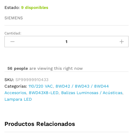
Estado:
9 disponibles
SIEMENS
Cantidad:
8WD43X8-
LED
cantidad
56
people
are viewing this right now
SKU:
SP99999910433
Categorías:
110/220 VAC
,
8WD42 / 8WD43 / 8WD44
Accesorios
,
8WD43X8-LED
,
Balizas Luminosas / Acústicas
,
Lampara LED
Productos Relacionados