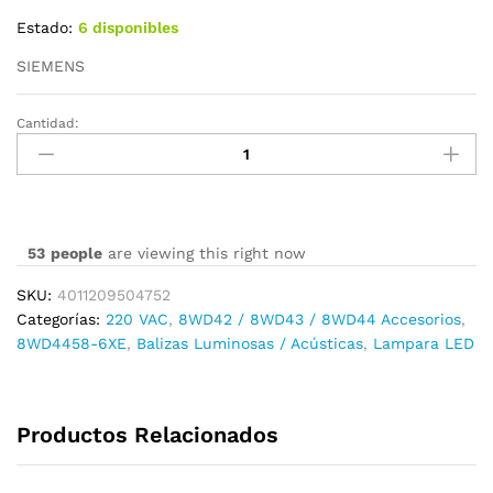
Estado:
6 disponibles
SIEMENS
Cantidad:
8WD4458-
6XE
cantidad
53
people
are viewing this right now
SKU:
4011209504752
Categorías:
220 VAC
,
8WD42 / 8WD43 / 8WD44 Accesorios
,
8WD4458-6XE
,
Balizas Luminosas / Acústicas
,
Lampara LED
Productos Relacionados