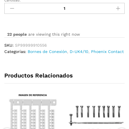
Cantidad:
D-
UK4/10
cantidad
22
people
are viewing this right now
SKU:
SP99999910556
Categorías:
Bornes de Conexión
,
D-UK4/10
,
Phoenix Contact
Productos Relacionados