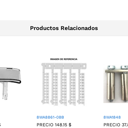
Productos Relacionados
8WA8861-0BB
8WA1848
$
PRECIO
148.15
$
PRECIO
37