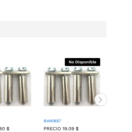
No Disponible
8WA1887
8WA8861
.80
$
PRECIO
19.09
$
PRECIO