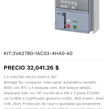
KIT:3VA2780-1AC03-4HA0-k0
PRECIO
32,041.26
$
2 X 3VA2780-1AC03-4HA7-Z S57
Montaje fijo compacto: interruptor automático tamaño
1600; con RTC y 4 bloques cont. AUX bloque señaliz.
disparado S24; Icu "M" Icu=55 kA a 415 V 3 polos ETU350
LSI In=800 A Codificador giratorio Ir=320...800 A Isd=1...10xIn
Ii=15...15xIn Protección de neutro ajustable opcionalmente
con transf. corriente ext.; hasta 200 % conexión plana con