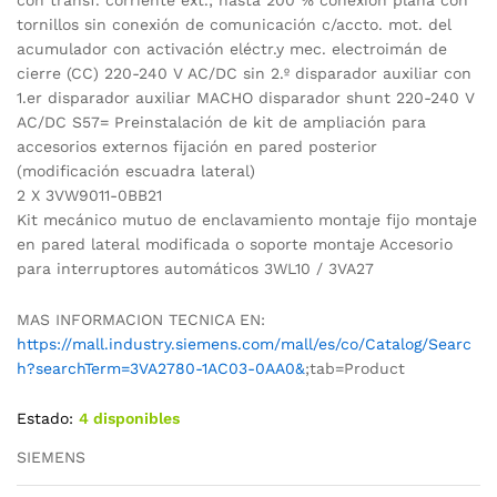
tornillos sin conexión de comunicación c/accto. mot. del
acumulador con activación eléctr.y mec. electroimán de
cierre (CC) 220-240 V AC/DC sin 2.º disparador auxiliar con
1.er disparador auxiliar MACHO disparador shunt 220-240 V
AC/DC S57= Preinstalación de kit de ampliación para
accesorios externos fijación en pared posterior
(modificación escuadra lateral)
2 X 3VW9011-0BB21
Kit mecánico mutuo de enclavamiento montaje fijo montaje
en pared lateral modificada o soporte montaje Accesorio
para interruptores automáticos 3WL10 / 3VA27
MAS INFORMACION TECNICA EN:
https://mall.industry.siemens.com/mall/es/co/Catalog/Searc
h?searchTerm=3VA2780-1AC03-0AA0&
;tab=Product
Estado:
4 disponibles
SIEMENS