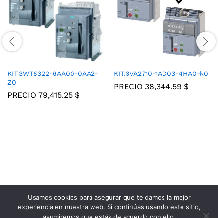
KIT:3WT8322-6AA00-0AA2-
KIT:3VA2710-1AD03-4HA0-k0
Z0
PRECIO
38,344.59
$
PRECIO
79,415.25
$
Usamos cookies para asegurar que te damos la mejor
Grupo Consolidados de Electricos © 2025
experiencia en nuestra web. Si continúas usando este sitio,
asumiremos que estás de acuerdo con ello.