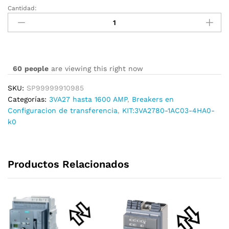
Cantidad:
KIT:3VA2780-
1AC03-
4HA0-
k0
cantidad
60
people
are viewing this right now
SKU:
SP99999910985
Categorías:
3VA27 hasta 1600 AMP
,
Breakers en
Configuracion de transferencia
,
KIT:3VA2780-1AC03-4HA0-
k0
Productos Relacionados