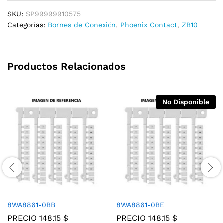
SKU:
SP99999910575
Categorías:
Bornes de Conexión
,
Phoenix Contact
,
ZB10
Productos Relacionados
No Disponible
8WA8861-0BB
8WA8861-0BE
PRECIO
148.15
$
PRECIO
148.15
$