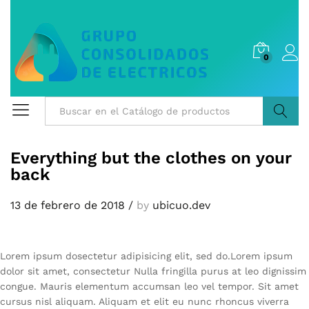
0
Buscar
Everything but the clothes on your
back
13 de febrero de 2018
/
by
ubicuo.dev
Lorem ipsum dosectetur adipisicing elit, sed do.Lorem ipsum
dolor sit amet, consectetur Nulla fringilla purus at leo dignissim
congue. Mauris elementum accumsan leo vel tempor. Sit amet
cursus nisl aliquam. Aliquam et elit eu nunc rhoncus viverra