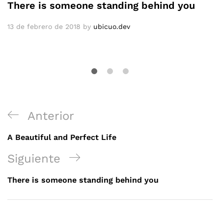
There is someone standing behind you
13 de febrero de 2018
by
ubicuo.dev
Navegación
Post
Anterior
de
Anterior
A Beautiful and Perfect Life
entradas
Próximo
Siguiente
Post
There is someone standing behind you