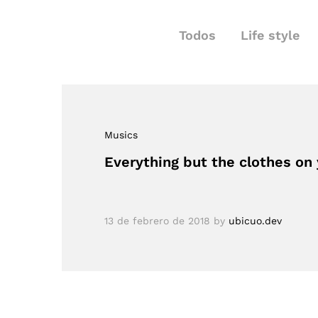
Todos
Life style
Musics
Everything but the clothes on
13 de febrero de 2018
by
ubicuo.dev