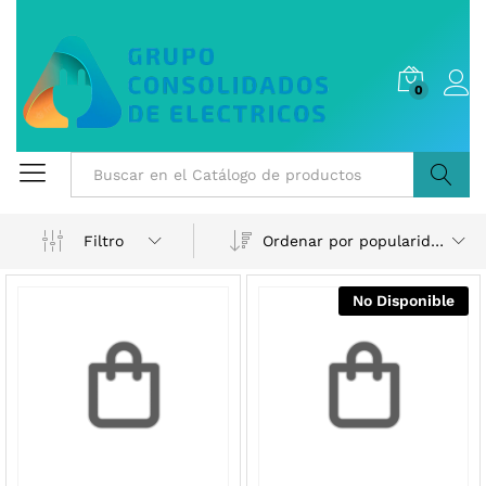
0
Buscar
Ordenar por popularidad
Filtro
No Disponible