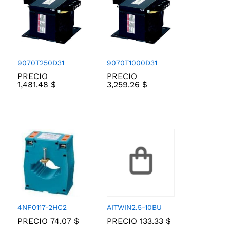
9070T250D31
9070T1000D31
PRECIO
PRECIO
1,481.48
1,481.48
$
$
3,259.26
3,259.26
$
$
4NF0117-2HC2
AITWIN2.5-10BU
PRECIO
74.07
74.07
$
$
PRECIO
133.33
133.33
$
$