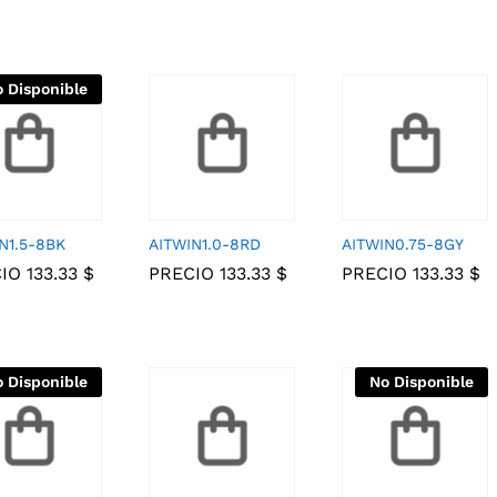
 Disponible
N1.5-8BK
AITWIN1.0-8RD
AITWIN0.75-8GY
CIO
133.33
133.33
$
$
PRECIO
133.33
133.33
$
$
PRECIO
133.33
133.33
$
$
 Disponible
No Disponible