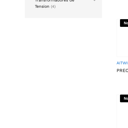
Tension
(4)
No
AITWI
PRE
No