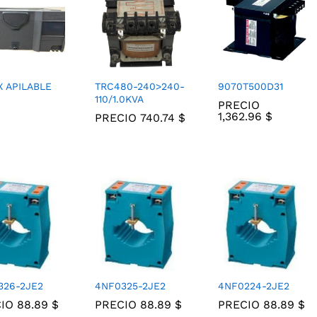
X APILABLE
TRC480-240>240-
9070T500D31
110/1.0KVA
PRECIO
1,362.96
1,362.96
$
$
PRECIO
740.74
740.74
$
$
326-2JE2
4NF0325-2JE2
4NF0224-2JE2
CIO
88.89
88.89
$
$
PRECIO
88.89
88.89
$
$
PRECIO
88.89
88.89
$
$