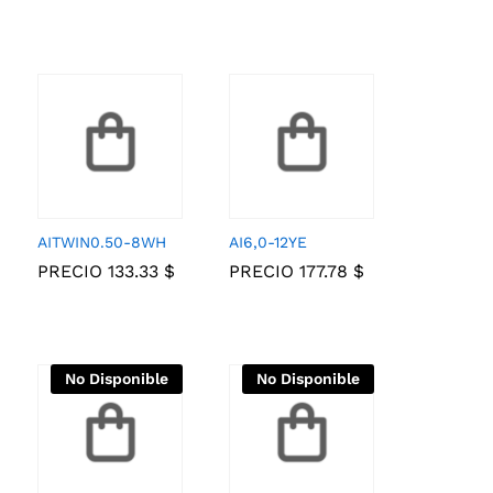
AITWIN0.50-8WH
AI6,0-12YE
PRECIO
133.33
133.33
$
$
PRECIO
177.78
177.78
$
$
No Disponible
No Disponible