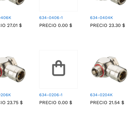
0406K
634-0406-1
634-0404K
CIO
27.01
27.01
$
$
PRECIO
0.00
0.00
$
$
PRECIO
23.30
23.30
$
$
0206K
634-0206-1
634-0204K
CIO
23.75
23.75
$
$
PRECIO
0.00
0.00
$
$
PRECIO
21.54
21.54
$
$