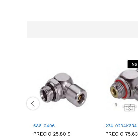
No
686-0406
234-0204K634
PRECIO
25.80
$
PRECIO
75.6