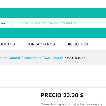
rías
DUCTOS
CONTÁCTANOS
BIBLIOTECA
es de Caudal
/
Accesorios
/
634-0404K
/
634-0404K
PRECIO
23.30
$
Conector rápido 90 grados bronce niq