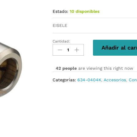
Estado:
10 disponibles
EISELE
Cantidad:
634-
Añadir al car
0404K
cantidad
42
people
are viewing this right now
Categorías:
634-0404K
,
Accesorios
,
Con