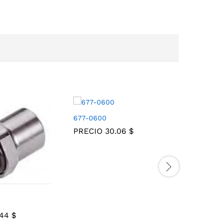
677-0600
677-040
PRECIO
30.06
$
PRECIO
.44
$