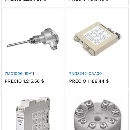
7MC1006-1DA11
7NG3242-0AA00
PRECIO
1,215.56
$
PRECIO
1,188.44
$