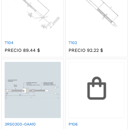
T104
T102
PRECIO
89.44
$
PRECIO
92.22
$
3RS0300-0AA10
P106