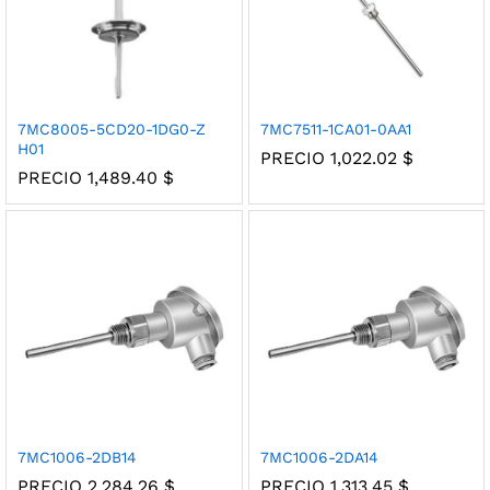
7MC8005-5CD20-1DG0-Z
7MC7511-1CA01-0AA1
H01
PRECIO
1,022.02
$
PRECIO
1,489.40
$
7MC1006-2DB14
7MC1006-2DA14
PRECIO
2,284.26
$
PRECIO
1,313.45
$