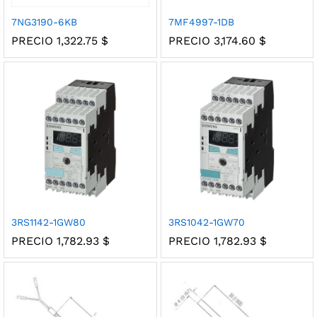
7NG3190-6KB
7MF4997-1DB
PRECIO
1,322.75
$
PRECIO
3,174.60
$
3RS1142-1GW80
3RS1042-1GW70
PRECIO
1,782.93
$
PRECIO
1,782.93
$