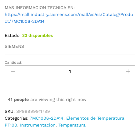
MAS INFORMACION TECNICA EN:
https://mall.industry.siemens.com/mall/es/es/Catalog/Produ
ct/7MC1006-2DA14
Estado:
33 disponibles
SIEMENS
Cantidad:
7MC1006-
2DA14
cantidad
41
people
are viewing this right now
SKU:
SP99999911789
Categorías:
7MC1006-2DA14
,
Elementos de Temperatura
PT100
,
Instrumentacion
,
Temperatura