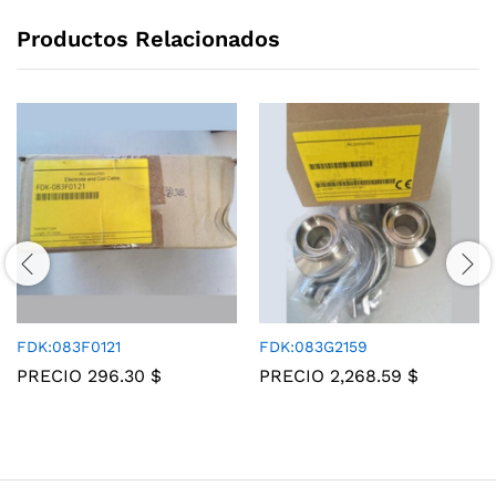
Productos Relacionados
FDK:083F0121
FDK:083G2159
PRECIO
296.30
$
PRECIO
2,268.59
$