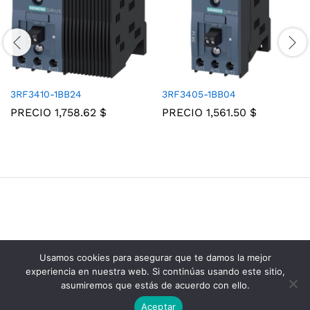
3RF3410-1BB24
3RF3405-1BB04
PRECIO
1,758.62
$
PRECIO
1,561.50
$
Usamos cookies para asegurar que te damos la mejor
Grupo Consolidados de Electricos © 2025
experiencia en nuestra web. Si continúas usando este sitio,
asumiremos que estás de acuerdo con ello.
Aceptar
Añadir al carrito