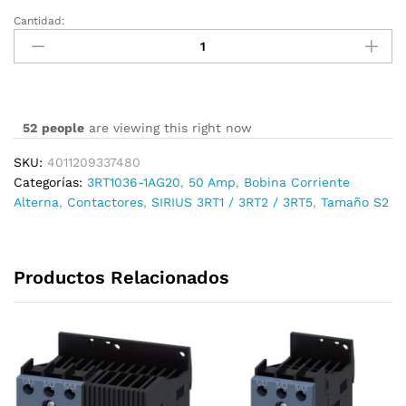
Cantidad:
3RT1036-
1AG20
cantidad
52
people
are viewing this right now
SKU:
4011209337480
Categorías:
3RT1036-1AG20
,
50 Amp
,
Bobina Corriente
Alterna
,
Contactores
,
SIRIUS 3RT1 / 3RT2 / 3RT5
,
Tamaño S2
Productos Relacionados