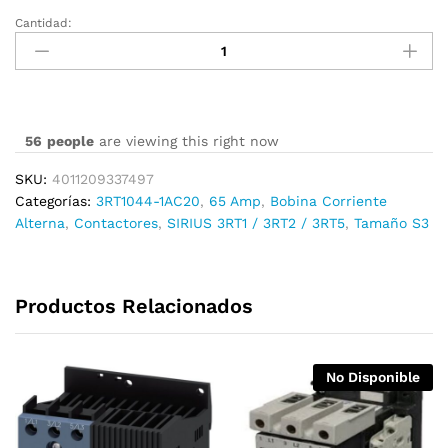
Cantidad:
3RT1044-
1AC20
cantidad
56
people
are viewing this right now
SKU:
4011209337497
Categorías:
3RT1044-1AC20
,
65 Amp
,
Bobina Corriente
Alterna
,
Contactores
,
SIRIUS 3RT1 / 3RT2 / 3RT5
,
Tamaño S3
Productos Relacionados
No Disponible