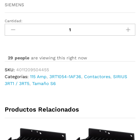
SIEMENS
Cantidad:
3RT1054-
1AF36
cantidad
29
people
are viewing this right now
SKU:
4011209504455
Categorías:
115 Amp
,
3RT1054-1AF36
,
Contactores
,
SIRIUS
3RT1 / 3RT5
,
Tamaño S6
Productos Relacionados