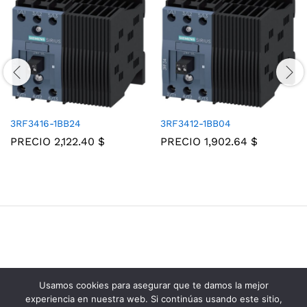
3RF3416-1BB24
3RF3412-1BB04
PRECIO
2,122.40
$
PRECIO
1,902.64
$
Usamos cookies para asegurar que te damos la mejor
Grupo Consolidados de Electricos © 2025
experiencia en nuestra web. Si continúas usando este sitio,