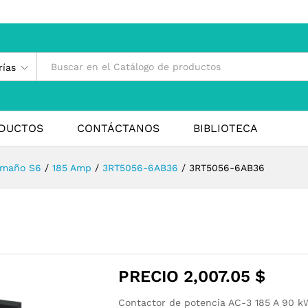
rías
DUCTOS
CONTÁCTANOS
BIBLIOTECA
amaño S6
/
185 Amp
/
3RT5056-6AB36
/
3RT5056-6AB36
PRECIO
2,007.05
$
Contactor de potencia AC-3 185 A 90 