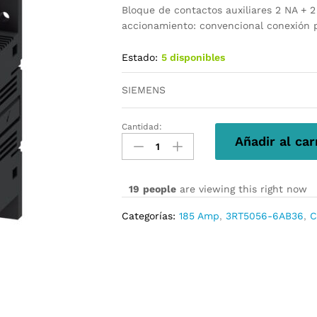
Bloque de contactos auxiliares 2 NA + 
accionamiento: convencional conexión
Estado:
5 disponibles
SIEMENS
Cantidad:
3RT5056-
Añadir al car
6AB36
cantidad
19
people
are viewing this right now
Categorías:
185 Amp
,
3RT5056-6AB36
,
C