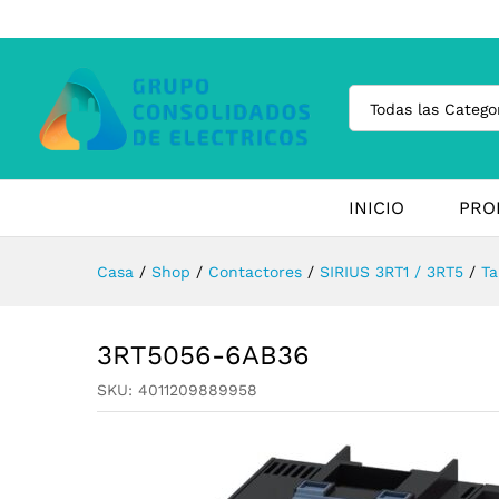
Todas las Catego
INICIO
PRO
Casa
/
Shop
/
Contactores
/
SIRIUS 3RT1 / 3RT5
/
T
3RT5056-6AB36
SKU:
4011209889958