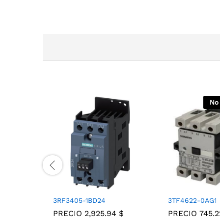
No
3RF3405-1BD24
3TF4622-0AG1
PRECIO
2,925.94
$
PRECIO
745.