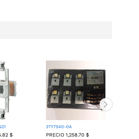
G21
3TY7540-0A
3TY7460
5.82
$
PRECIO
1,258.70
$
PRECIO