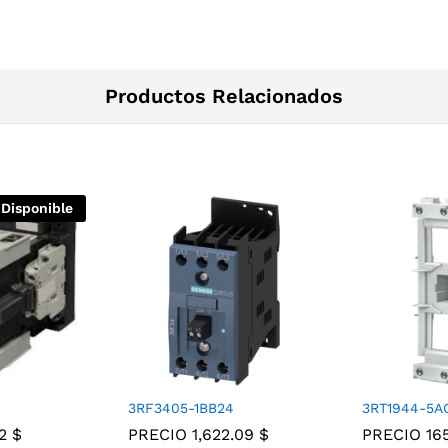
Productos Relacionados
 Disponible
3RF3405-1BB24
3RT1944-5A
22
$
PRECIO
1,622.09
$
PRECIO
16