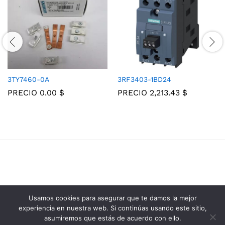
3TY7460-0A
3RF3403-1BD24
PRECIO
0.00
$
PRECIO
2,213.43
$
Usamos cookies para asegurar que te damos la mejor
Grupo Consolidados de Electricos © 2025
experiencia en nuestra web. Si continúas usando este sitio,
asumiremos que estás de acuerdo con ello.