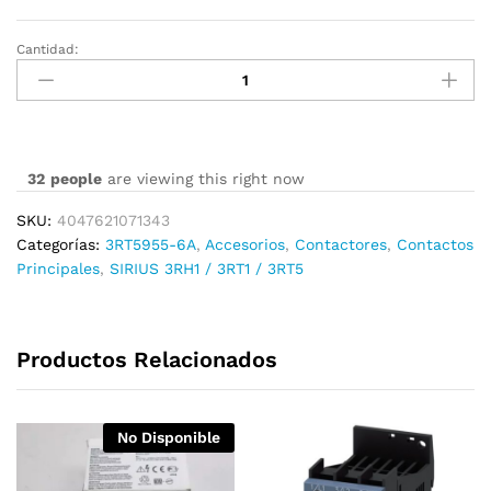
Cantidad:
3RT5955-
6A
cantidad
32
people
are viewing this right now
SKU:
4047621071343
Categorías:
3RT5955-6A
,
Accesorios
,
Contactores
,
Contactos
Principales
,
SIRIUS 3RH1 / 3RT1 / 3RT5
Productos Relacionados
No Disponible