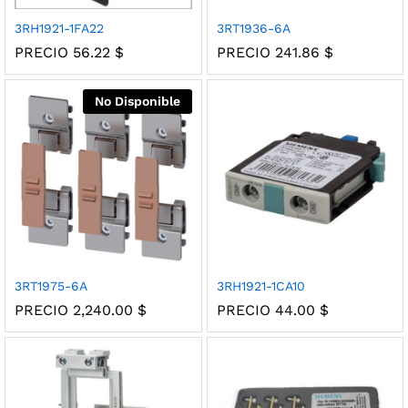
3RH1921-1FA22
3RT1936-6A
PRECIO
56.22
$
PRECIO
241.86
$
No Disponible
3RT1975-6A
3RH1921-1CA10
PRECIO
2,240.00
$
PRECIO
44.00
$