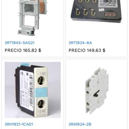
3RT1945-5AG21
3RT1934-6A
PRECIO
165.82
$
PRECIO
149.63
$
3RH1921-1CA01
3RA1924-2B