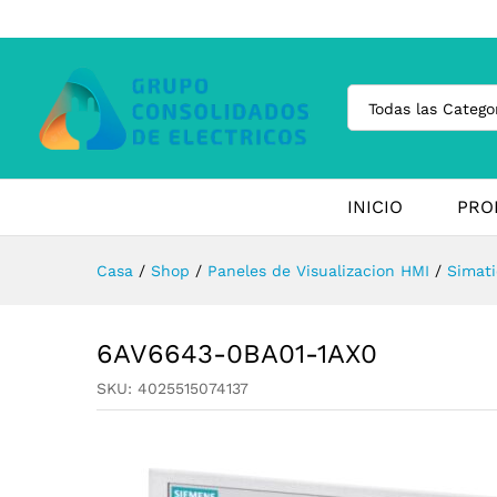
Todas las Catego
INICIO
PRO
Casa
/
Shop
/
Paneles de Visualizacion HMI
/
Simati
6AV6643-0BA01-1AX0
SKU:
4025515074137