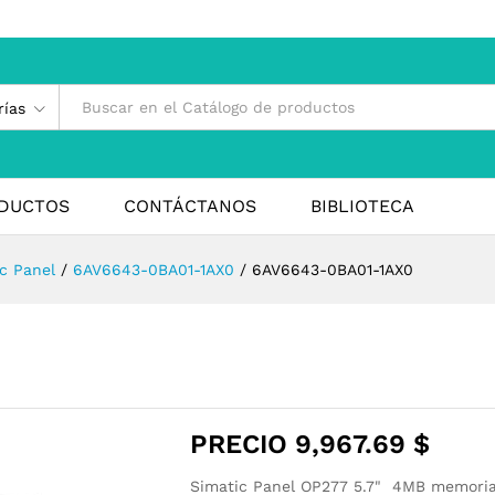
rías
DUCTOS
CONTÁCTANOS
BIBLIOTECA
c Panel
/
6AV6643-0BA01-1AX0
/
6AV6643-0BA01-1AX0
PRECIO
9,967.69
$
Simatic Panel OP277 5.7" 4MB memoria