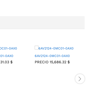
C01-0AX0
6AV2124-0MC01-0AX0
6AV6647-
631.03
$
PRECIO
15,686.32
$
PRECIO