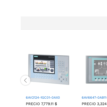
6AV2124-1GC01-0AX0
6AV6647-0AB11
PRECIO
7,779.11
$
PRECIO
3,32