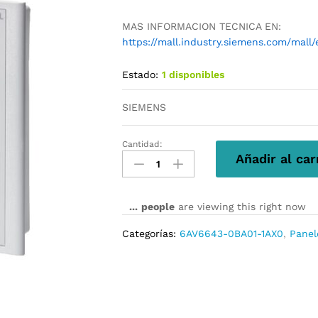
MAS INFORMACION TECNICA EN:
https://mall.industry.siemens.com/mal
Estado:
1 disponibles
SIEMENS
Cantidad:
6AV6643-
Añadir al car
0BA01-
1AX0
cantidad
...
people
are viewing this right now
Categorías:
6AV6643-0BA01-1AX0
,
Panel