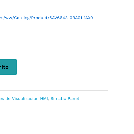
l/es/ww/Catalog/Product/6AV6643-0BA01-1AX0
rito
es de Visualizacion HMI
,
Simatic Panel