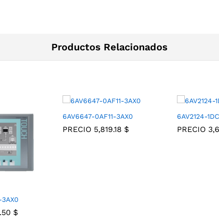
Productos Relacionados
6AV6647-0AF11-3AX0
6AV2124-1D
PRECIO
5,819.18
$
PRECIO
3,
-3AX0
4.50
$