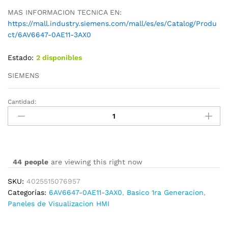
MAS INFORMACION TECNICA EN:
https://mall.industry.siemens.com/mall/es/es/Catalog/Produ
ct/6AV6647-0AE11-3AX0
Estado:
2 disponibles
SIEMENS
Cantidad:
6AV6647-
0AE11-
3AX0
cantidad
44
people
are viewing this right now
SKU:
4025515076957
Categorías:
6AV6647-0AE11-3AX0
,
Basico 1ra Generacion
,
Paneles de Visualizacion HMI