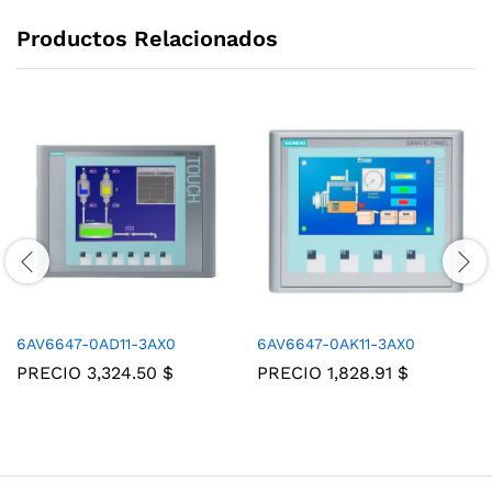
Productos Relacionados
6AV6647-0AD11-3AX0
6AV6647-0AK11-3AX0
PRECIO
3,324.50
$
PRECIO
1,828.91
$