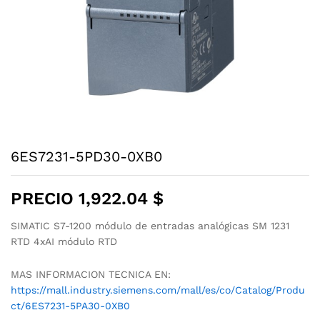
6ES7231-5PD30-0XB0
PRECIO
1,922.04
$
SIMATIC S7-1200 módulo de entradas analógicas SM 1231
RTD 4xAI módulo RTD
MAS INFORMACION TECNICA EN:
https://mall.industry.siemens.com/mall/es/co/Catalog/Produ
ct/6ES7231-5PA30-0XB0