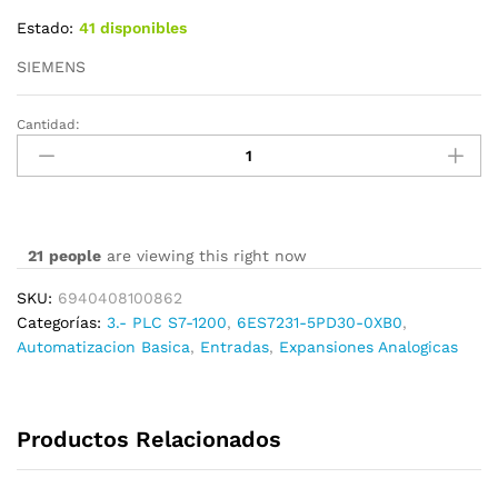
Estado:
41 disponibles
SIEMENS
Cantidad:
6ES7231-
5PD30-
0XB0
cantidad
21
people
are viewing this right now
SKU:
6940408100862
Categorías:
3.- PLC S7-1200
,
6ES7231-5PD30-0XB0
,
Automatizacion Basica
,
Entradas
,
Expansiones Analogicas
Productos Relacionados