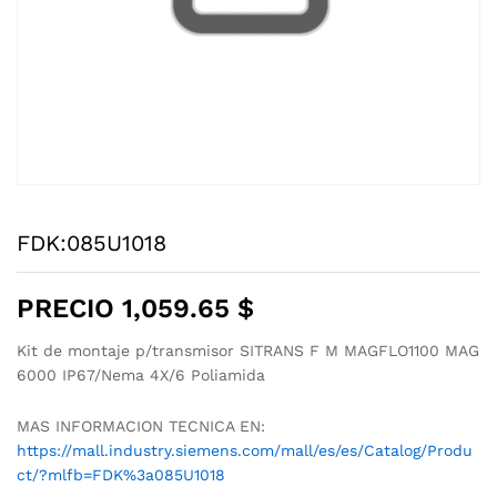
FDK:085U1018
PRECIO
1,059.65
$
Kit de montaje p/transmisor SITRANS F M MAGFLO1100 MAG
6000 IP67/Nema 4X/6 Poliamida
MAS INFORMACION TECNICA EN:
https://mall.industry.siemens.com/mall/es/es/Catalog/Produ
ct/?mlfb=FDK%3a085U1018