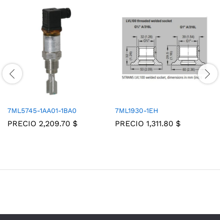
7ML5745-1AA01-1BA0
7ML1930-1EH
PRECIO
2,209.70
$
PRECIO
1,311.80
$