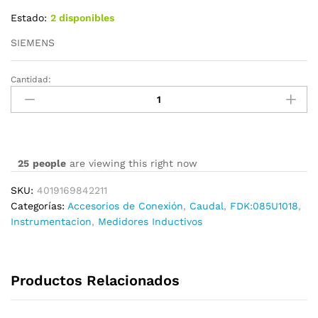
Estado:
2 disponibles
SIEMENS
Cantidad:
FDK:085U1018
cantidad
25
people
are viewing this right now
SKU:
4019169842211
Categorías:
Accesorios de Conexión
,
Caudal
,
FDK:085U1018
,
Instrumentacion
,
Medidores Inductivos
Productos Relacionados