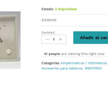
Estado:
2 disponibles
SIEMENS
Cantidad:
M90111300
Añadir al car
cantidad
41
people
are viewing this right now
Categorías:
Amperimetros / Voltimetro
Accesorios para tableros
,
M90111300