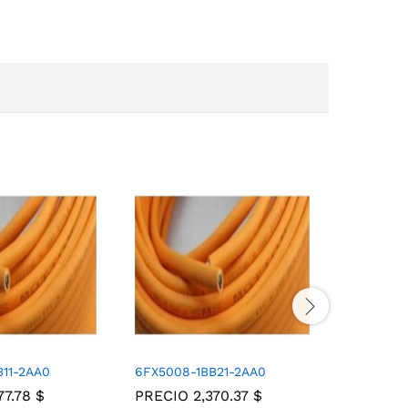
B11-2AA0
6FX5008-1BB21-2AA0
M901136
777.78
$
PRECIO
2,370.37
$
PRECIO