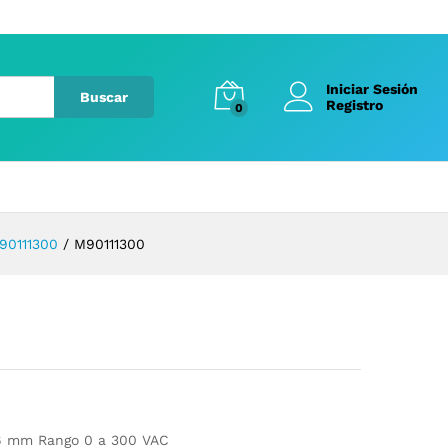
Iniciar Sesión
Buscar
Registro
0
90111300
/
M90111300
96 mm Rango 0 a 300 VAC