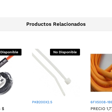
Productos Relacionados
 Disponible
No Disponible
PKB200X2.5
6FX5008-1B
6
$
PRECIO
1,