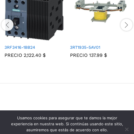
3RF3416-1BB24
3RT1935-5AV01
PRECIO
2,122.40
$
PRECIO
137.99
$
Usamos cookies para asegurar que te damos la mejor
Grupo Consolidados de Electricos © 2025
experiencia en nuestra web. Si continúas usando este sitio,
asumiremos que estás de acuerdo con ello.