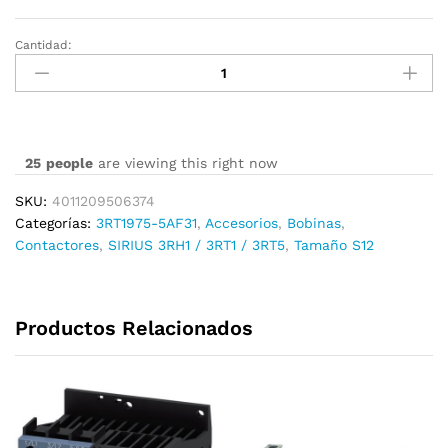
Cantidad:
3RT1975-
5AF31
cantidad
25
people
are viewing this right now
SKU:
4011209506374
Categorías:
3RT1975-5AF31
,
Accesorios
,
Bobinas
,
Contactores
,
SIRIUS 3RH1 / 3RT1 / 3RT5
,
Tamaño S12
Productos Relacionados