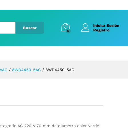
Iniciar Sesión
Buscar
Registro
0
 VAC
/
8WD4450-5AC
/
8WD4450-5AC
ntegrado AC 220 V 70 mm de diámetro color verde