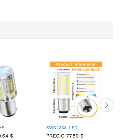
XF
8WD43X8-LED
8WD4458
0.64
$
PRECIO
77.80
$
PRECIO