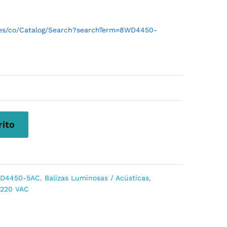
l/es/co/Catalog/Search?searchTerm=8WD4450-
rito
D4450-5AC
,
Balizas Luminosas / Acústicas
,
 220 VAC