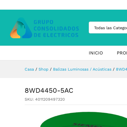
Todas las Catego
INICIO
PRO
Casa
/
Shop
/
Balizas Luminosas / Acústicas
/
8WD4
8WD4450-5AC
SKU:
4011209497320