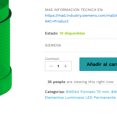
MAS INFORMACION TECNICA EN:
https://mall.industry.siemens.com/mal
5AC=Product
Estado:
10 disponibles
SIEMENS
Cantidad:
8WD4450-
Añadir al car
5AC
cantidad
35
people
are viewing this right now
Categorías:
8WD44 Formato 70 mm
,
8W
Elementos Luminosos LED Permanente