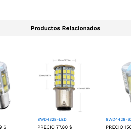
Productos Relacionados
8WD4328-LED
8WD4428-6
09
$
PRECIO
77.80
$
PRECIO
15